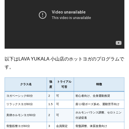
以下はLAVA YUKALA 小山店のホットヨガのプログラムで
す。
強
トライアル
クラス名
特徴
度
可否
ヨガベーシック60分
2
可
初心者向け、全身運動推奨
リラックスヨガ60分
1.5
可
座り/寝ポーズ多め、運動苦手向け
ホルモンバランス調整、セロトニン
美律ホルモンヨガ60分
2
可
分泌促進
骨盤筋整ヨガ60分
3
会員限定
骨盤調整、体質改善向け