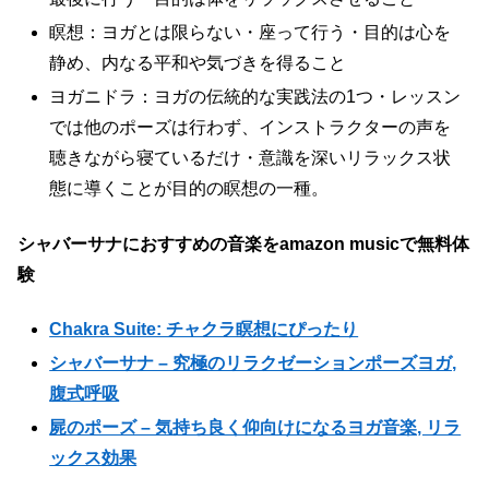
瞑想：ヨガとは限らない・座って行う・目的は心を
静め、内なる平和や気づきを得ること
ヨガニドラ：ヨガの伝統的な実践法の1つ・レッスン
では他のポーズは行わず、インストラクターの声を
聴きながら寝ているだけ・意識を深いリラックス状
態に導くことが目的の瞑想の一種。
シャバーサナにおすすめの音楽をamazon musicで無料体
験
Chakra Suite: チャクラ瞑想にぴったり
シャバーサナ – 究極のリラクゼーションポーズヨガ,
腹式呼吸
屍のポーズ – 気持ち良く仰向けになるヨガ音楽, リラ
ックス効果