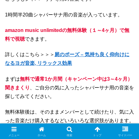
1時間半20曲シャバーサナ用の音楽が入っています。
amazon music unlimitedの無料体験（１～4ヶ月）で無
料で視聴
できます。
詳しくはこちら＞＞＞
屍のポーズ – 気持ち良く仰向けに
なるヨガ音楽, リラックス効果
まずは
無料で通常1か月間（キャンペーン中は3～4ヶ月）
聞きまくり
、ご自分の気に入ったシャバーサナ用の音楽を
探してみてください。
無料体験後は、そのままメンバーとして続けたり、気に入
った音楽だけ購入するなどいろいろな選択肢があります。
詳しくはこちら＞＞＞
Amazon music unlimited
メニュー
ホーム
検索
トップ
サイドバー