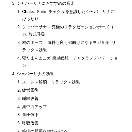
シャバーサナにおすすめの音楽
Chakra Suite: チャクラを意識したシャバ―サナに
ぴったり
シャバーサナ – 究極のリラクゼーションポーズヨ
ガ, 腹式呼吸
屍のポーズ – 気持ち良く仰向けになるヨガ音楽, リ
ラックス効果
寝たまんまヨガ 簡単瞑想 チャクラメディテーショ
ン
シャバーサナの効果
ストレス解消・リラックス効果
疲労回復
睡眠改善
集中力アップ
血圧低下
呼吸改善
筋肉の緊張をやわらげる