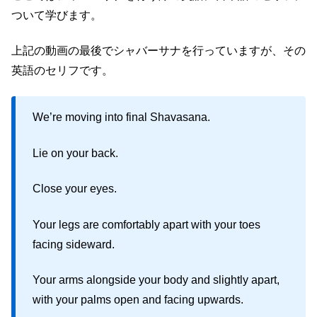
ついて学びます。
上記の動画の最後でシャバーサナを行っていますが、その
英語のセリフです。
We’re moving into final Shavasana.
Lie on your back.
Close your eyes.
Your legs are comfortably apart with your toes
facing sideward.
Your arms alongside your body and slightly apart,
with your palms open and facing upwards.