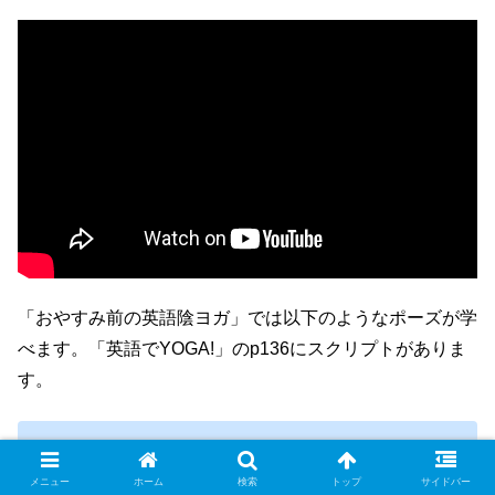
「おやすみ前の英語陰ヨガ」では以下のようなポーズが学
べます。「英語でYOGA!」のp136にスクリプトがありま
す。
Butterfly Pose
メニュー
ホーム
検索
トップ
サイドバー
Straddle