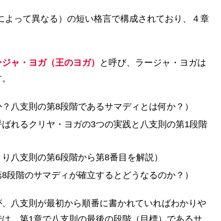
派によって異なる）の短い格言で構成されており、４章
ージャ・ヨガ（王のヨガ）
と呼び、ラージャ・ヨガは
す。
か？八支則の第8段階であるサマディとは何か？）
呼ばれるクリヤ・ヨガの3つの実践と八支則の第1段階
り八支則の第6段階から第8番目を解説）
第8段階のサマディが確立するとどうなるのか？）
が、八支則が最初から順番に書かれていればわかりや
では、第1章で八支則の最後の段階（目標）であるサ