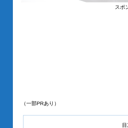
スポ
（一部PRあり）
目