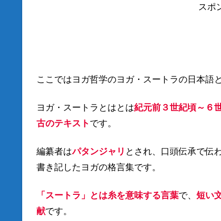
スポ
ここではヨガ哲学のヨガ・スートラの日本語
ヨガ・スートラとはとは
紀元前３世紀頃～６
古のテキスト
です。
編纂者は
パタンジャリ
とされ、口頭伝承で伝
書き記したヨガの格言集です。
「スートラ」とは糸を意味する言葉
で、
短い
献
です。