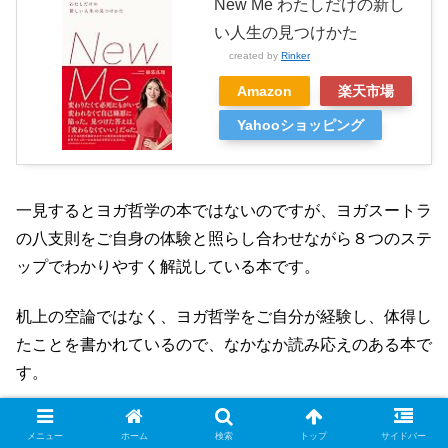
New Me わたしだけの新し
い人生の見つけかた
created by
Rinker
Amazon
楽天市場
Yahooショッピング
一見するとヨガ哲学の本ではないのですが、ヨガスートラ
の八支則をご自身の体験と照らし合わせながら８つのステ
ップでわかりやすく解説している本です。
机上の空論ではなく、ヨガ哲学をご自分が経験し、体得し
たことを書かれているので、なかなか読み応えのある本で
す。
著者の横幕真理先生はMAJOLIというヨガ講師養成講座を
メニュー
ホーム
検索
トップ
サイドバー